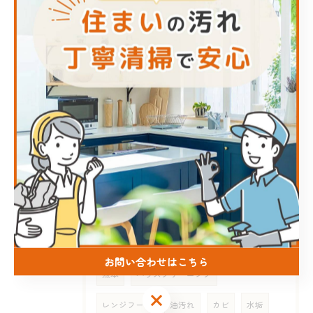
2026/08/07
#INAGA#ハウスクリーニング#熊本#近く#オススメ
2026/08/06
#ハウスクリーニング #熊本 #inaga #地域密着 #フ...
タグ
Tags
お問い合わせはこちら
熊本
ハウスクリーニング
お問い合わせはこちら
レンジフード
油汚れ
カビ
水垢