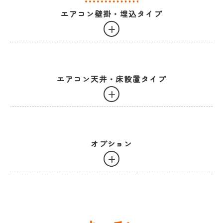
エアコン壁掛・埋込タイプ
+
作業内容
作業時間目安
金額(円)
エアコン天井・床設置タイプ
一般エアコン
1~1.5時間
8,000
横幅
+
各種機能付きエアコン
2~2.5時間
18,700
一般エアコン壁埋め込み式
1~1.5時間
14,300
作業内容
作業時間目安
金額(円
オプション
壁掛大型
1.5~2時間
14,300
住居・家庭用エアコン
2~2.5時間
20,900
+
オフィス・店舗・施設用エアコン
2.5~3時間
26,400
小型置き型エアコン
1~1.5時間
14,300
作業内容
作業時間目安
金額(円)
備考
大型置き型エアコン
2.5~3時間
26,400
室外機
30分前後
3,300