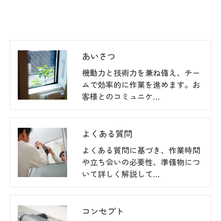
作業内容
作業時間目安
金額(円)
窓ガラス・サッシ
0.5~1時間
3,850
網戸洗浄
30分前後
1,100
あいさつ
網戸張替/1枚
30分前後
3,850
機動力と技術力を兼ね備え、チー
ムで効率的に作業を進めます。お
シャッター・雨戸(内側のみ)/1枚
15~30分前後
1,650
客様とのコミュニケ…
シャッター・雨戸(両面)/1枚
0.5~1時間
2,200
よくある質問
ガラス外面水垢防止コーティング
30分前後
11,000
よくある質問に基づき、作業時間
や立ち会いの必要性、準備物につ
いて詳しく解説して…
コンセプト