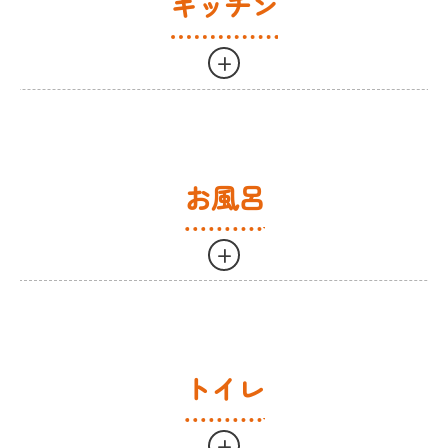
キッチン
大型室外機
1~1.5時間
9,900
+
防カビ抗菌コート
15分前後
2,750
作業内容
作業時間目安
キッチン
3~3.5時間
1
お風呂
備え付けオーブンレンジ内部
1.0~1.5時間
1
+
食洗器内部清掃
0.5~1.0時間
7
シンク水垢防止コーティング
10分前後
3
作業内容
作業時間目
冷蔵庫
1.5~2.0時間
1
浴室
2.5~3.5時間
トイレ
冷蔵庫
1.0~1.5時間
9
シャワー室
1.5~2時間
後置き食器棚表面
30分前後
3
+