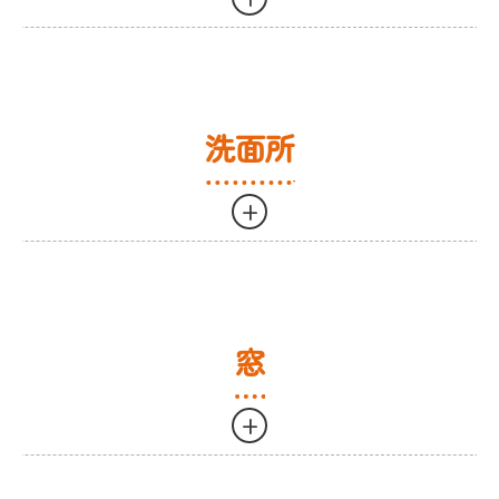
浴室(便器付きor洗面ボウル)
2.5~3時間
レンジフード
2.5~3時間
1
浴室3点ユニット
2.5~3時間
作業内容
作業時間目安
フード無しプロペラ・天埋換気扇タイプ
1.5~2時間
9
エプロン内部清掃
30分前後
トイレ
1~1.5時間
洗面所
通常換気扇
0.5~1時間
通常換気扇
0.5~1.0時間
乾燥機能付き換気扇
1~1.5時間
+
タンク内清掃
30分前後
水垢防止+菌分解除去コーティング浴室全体
0.5~1時間
便器内水垢防止コーティング
0.5~1時間
作業内容
作業時間目安
金額(円)
水垢防止コーティング鏡のみ
30分前後
便器内水垢防止+菌分解除去コーティング
0.5~1時間
洗面所
1~1.5時間
8,250
浴室追い焚き配管除菌洗浄
1.5~2時間
窓
通常換気扇
0.5~1.0時間
3,850
お問い合わせはこちら
+
洗面ボウル水垢防止コーティング
30分前後
5,500