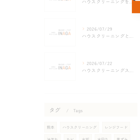
ハウスクリーニングをおすすめする理由と会員特典を上手に活用する方法
2026/07/29
ハウスクリーニングと賢い選び方を熊本県菊池郡菊陽町天草郡苓北町で実践するための比較ガイド
2026/07/22
ハウスクリーニングスキルを高めて専門家になるための資格取得と実践入門
タグ
Tags
熊本
ハウスクリーニング
レンジフード
油汚れ
カビ
水垢
水回り
黒ずみ