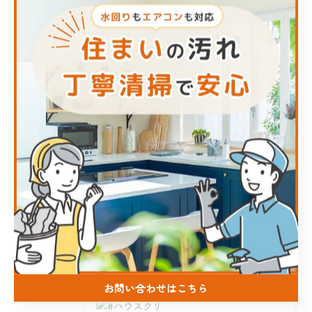
エアコン
キッチン
お風呂
洗面所
トイレ
最近の投稿
Recent Posts
2026/08/05
#ハウスクリーニング #熊本 #inaga #地域密着 #ピ...
お問い合わせはこちら