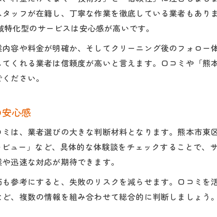
ハウスクリーニング依頼時の事前確認ポイント
スタッフが在籍し、丁寧な作業を徹底している業者もありま
地域特化型のサービスは安心感が高いです。
口コミで高評価のハウスクリーニング活用術
東区で人気のハウスクリーニング比較方法
業内容や料金が明確か、そしてクリーニング後のフォロー
てくれる業者は信頼度が高いと言えます。口コミや「熊本 
口コミを活用した後悔しない業者探しのヒント
でください。
口コミを活用したハウスクリーニング業者選定法
熊本市東区で実際に選ばれている業者の特徴
の安心感
ハウスクリーニング依頼後の満足度を左右する要
口コミから学ぶ失敗しないハウスクリーニング選
ミは、業者選びの大きな判断材料となります。熊本市東区
お問い合わせはこちら
お問い合わせはこちら
東レビュー」など、具体的な体験談をチェックすることで、
評判を見極めてハウスクリーニング業者を決定
業や迅速な対応が期待できます。
価も参考にすると、失敗のリスクを減らせます。口コミを
など、複数の情報を組み合わせて総合的に判断しましょう