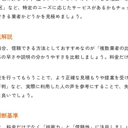
熊本市東区で評判の高いエアコンクリーニング
東区」など、特定のニーズに応じたサービスがあるかもチェ
信頼できるハウスクリーニング業者の特徴
できる業者かどうかを見極めましょう。
口コミから分かるエアコンクリーニングの満足度
エアコンクリーニング専門スタッフの安心対応
底解説
初めてでも安心できるハウスクリーニング体験
場合、信頼できる方法としておすすめなのが「複数業者の
ハウスクリーニング初体験で気をつけたい点
応の早さや説明の分かりやすさを比較しましょう。料金だ
熊本市東区で安心の初回クリーニング依頼法
ハウスクリーニング初心者におすすめの流れ
査を行ってもらうことで、より正確な見積もりや提案を受け
納得できるハウスクリーニング体験の秘訣
 評判」など、実際に利用した人の声を参考にすることで、
と良いでしょう。
口コミで分かる初めてのハウスクリーニング
東区で満足度が高いクリーニングの秘訣
判断基準
ハウスクリーニングの満足度を高める選び方
東区で評判の良いクリーニングサービスの特徴
は、料金だけでなく「技術力」と「信頼性」に注目しまし