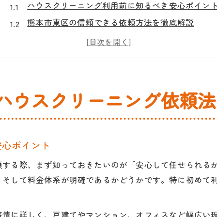
ハウスクリーニング利用前に知るべき安心ポイン
熊本市東区の信頼できる依頼方法を徹底解説
ハウスクリーニング選びで後悔しない判断基準
口コミで見極めるハウスクリーニングの安心感
初めてでも安心なハウスクリーニング依頼手順
ハウスクリーニング選びに迷う方必見のコツ
ハウスクリーニング依頼法
ハウスクリーニング選択時の口コミ活用術
熊本市東区で賢く業者を見極める方法
トラブル回避のためのハウスクリーニング比較
安心ポイント
プロが教えるハウスクリーニング選び方の極意
頼する際、まず知っておきたいのが「安心して任せられる
料金とサービス内容のバランスで選ぶコツ
、そして料金体系が明確であるかどうかです。特に初めて
エアコンクリーニングが得意な信頼の理由
ハウスクリーニングで人気のエアコン清掃技術
事情に詳しく、戸建てやマンション、オフィスなど幅広い