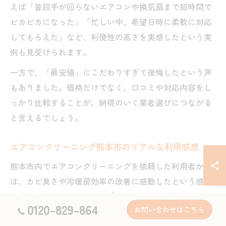
えば「普段手が回らないエアコンや換気扇まで短時間で
ピカピカになった」「忙しい中、希望日時に柔軟に対応
してもらえた」など、利便性の高さを実感したという実
例も見受けられます。
一方で、「最安値」にこだわりすぎて後悔したという声
もありました。価格だけでなく、口コミや対応内容をし
っかり比較することが、納得のいく業者選びにつながる
と言えるでしょう。
エアコンクリーニング熊本市のリアルな利用感想
熊本市内でエアコンクリーニングを依頼した利用者から
は、カビ臭さや冷暖房効率の改善に感動したという感想
が多く寄せられています。「エアコンの風が気持ちよく
0120-829-864
お問い合わせはこちら
なった」「アレルギー持ちの子どもも安心して過ごせる