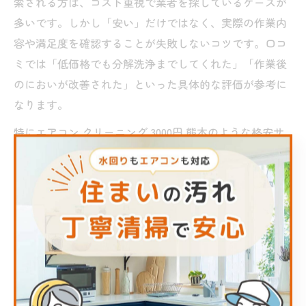
索される方は、コスト重視で業者を探しているケースが
多いです。しかし「安い」だけではなく、実際の作業内
容や満足度を確認することが失敗しないコツです。口コ
ミでは「低価格でも分解洗浄までしてくれた」「作業後
のにおいが改善された」といった具体的な評価が参考に
なります。
特にエアコン クリーニング 3000円 熊本のような格安サ
ービスでは、追加料金の有無や作業範囲に注意が必要で
す。「途中でオプションを勧められた」「作業時間が短
かった」などの声が見られる場合は、事前に料金体系や
サービス内容を十分に確認しましょう。
安さと満足度のバランスを取るには、口コミやランキン
グサイトを活用し、複数業者の比較検討が効果的です。
実際に「他社と比較して最もコスパが良かった」といっ
た体験談を参考にすることで、納得のいく業者選びが可