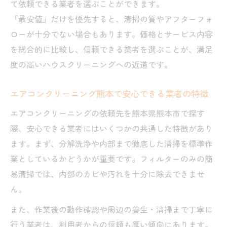
て依頼できる業者を選ぶことができます。
口コミで分かるエアコン掃除の重要性
「最安値」だけを優先すると、清掃の質やアフターフォ
ローが十分でない場合もあります。価格とサービス内容
熊本で選ばれるエアコンクリーニングの特
を総合的に比較し、信頼できる業者を選ぶことが、満足
徴
度の高いハウスクリーニングへの近道です。
ハウスクリーニングがもたらす健康メリッ
ト
エアコンクリーニング熊本で安心できる業者の特徴
安さと満足度を両立する方法とは
エアコンクリーニングの依頼先を熊本県熊本市で探す
ハウスクリーニング料金を抑えるコツと選
際、安心できる業者にはいくつかの共通した特徴があり
び方
ます。まず、分解洗浄や内部まで徹底した清掃を標準作
エアコンクリーニング熊本の安さと品質両
業としているかどうかが重要です。フィルターのみの簡
立術
易清掃では、内部のカビや汚れを十分に除去できませ
口コミで探すコスパ最強の掃除サービス
ん。
熊本市で安いハウスクリーニングの満足度
また、作業後の動作確認や周辺の養生・清掃まで丁寧に
比較
行う業者は、利用者からの信頼も厚い傾向にあります。