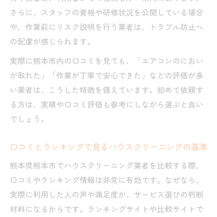
ランキング活用で見つかるお得なクリーニ
さらに、スタッフの資格や研修状況を公開している場合
ング
や、作業前にリスク説明を行う業者は、トラブル防止へ
利用者の声に学ぶハウスクリーニング体験談
の配慮が感じられます。
ハウスクリーニング体験談で分かる満足ポ
実際に熊本市内の口コミを見ても、「エアコンのにおい
イント
が取れた」「作業が丁寧で安心できた」などの評価が多
エアコンクリーニング熊本市のリアルな利
い業者は、こうした特徴を備えています。初めて依頼す
用感想
る方は、実績や口コミ評価も参考にしながら選ぶと良い
口コミが語る掃除業者の実力と安心感
でしょう。
熊本のエアコン掃除利用者の満足エピソー
ド
口コミとランキングで見るハウスクリーニングの基準
ランキング上位業者の体験談から学ぶ選び
熊本県熊本市でハウスクリーニング業者を比較する際、
方
口コミやランキング情報は非常に有効です。なぜなら、
熊本市で後悔しない依頼先の選び方ガイド
実際に利用した人の声や満足度が、サービス選びの判断
ハウスクリーニング依頼時の注意点と選択
材料になるからです。ランキングサイトや比較サイトで