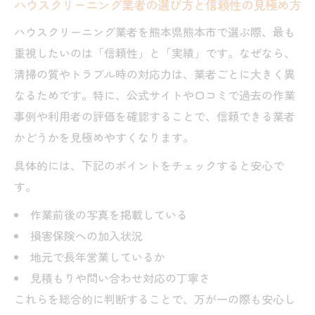
ハウスクリーニング業者の選び方と信頼性の見極め方
口コミ評価で見極める熊本市の掃除サービス
ハウスクリーニング業者を熊本県熊本市で選ぶ際、最も
ハウスクリーニングの口コミを信頼度アッ
重視したいのは「信頼性」と「実績」です。なぜなら、
プに活用
清掃の質やトラブル時の対応力は、業者ごとに大きく異
エアコンクリーニング熊本市の利用者レビ
なるためです。特に、公式サイトや口コミで過去の作業
ューの見方
事例や利用者の評価を確認することで、信頼できる業者
ランキングから読み解く掃除業者の実力
かどうかを見極めやすくなります。
安いエアコンクリーニング熊本の口コミ分
具体的には、下記のポイントをチェックすると安心で
析
す。
ダスキンやおそうじ本舗口コミ活用術
作業前後の写真を掲載している
エアコンのお手入れが快適空間をつくる理由
損害保険への加入状況
ハウスクリーニングで叶える清潔な空気環
地元で長年営業しているか
境
見積もりや問い合わせ対応の丁寧さ
エアコンクリーニング熊本市で快適生活を
これらを総合的に判断することで、万が一の際も安心し
実現