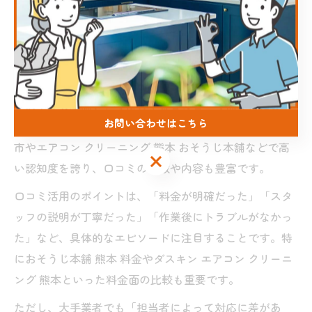
能になります。
ダスキンやおそうじ本舗口コミ活用術
熊本市でエアコンクリーニングを検討する際、ダスキン
やおそうじ本舗といった大手業者の口コミは非常に参考
お問い合わせはこちら
になります。これらの業者はエアコン クリーニング 熊本
市やエアコン クリーニング 熊本 おそうじ本舗などで高
お問い合わせはこちら
い認知度を誇り、口コミの件数や内容も豊富です。
口コミ活用のポイントは、「料金が明確だった」「スタ
ッフの説明が丁寧だった」「作業後にトラブルがなかっ
た」など、具体的なエピソードに注目することです。特
におそうじ本舗 熊本 料金やダスキン エアコン クリーニ
ング 熊本といった料金面の比較も重要です。
ただし、大手業者でも「担当者によって対応に差があ