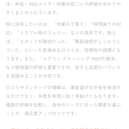
基準
は、料金・対応エリア・作業内容ごとの評価が分かりや
すくまとめられています。
エアコンクリーニング熊本市で失敗しない
方法
特に注目したいのは、「作業の丁寧さ」「時間通りの対
口コミや料金比較で後悔しない業者選び
応」「トラブル時のフォロー」などの項目です。例え
ば、「スタッフが親切だった」「事前説明がしっかりし
熊本の安いクリーニング業者選定ポイント
ていた」といった具体的な口コミは、信頼性の指標にな
ランキングと口コミから最適な依頼先を探
ります。また、「エアコン クリーニング 3000円 熊本」
す
など価格面の評価も重要ですが、安さと品質のバランス
を見極めることが大切です。
口コミやランキングの情報は、業者選びの不安を解消す
るだけでなく、失敗を未然に防ぐ手助けにもなります。
複数の評価を比較し、自分のニーズに合った業者を選ぶ
ことが、満足度アップのコツです。