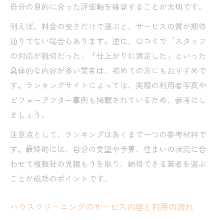
自分の目的に合った評価軸を確認することが大切です。
部屋全体をカバーするハウスクリーニング
例えば、料金の安さだけで選ぶと、サービスの質が期待
の魅力
通りでない場合もあります。逆に、口コミで「スタッフ
ライフスタイルに合うハウスクリーニング
の対応が親切だった」「仕上がりに満足した」といった
選び
具体的な内容が多い業者は、初めての方にもおすすめで
満足度アップへ導く安心のハウスクリーニング
す。ランキングサイトによっては、実際の利用者写真や
活用法
ビフォーアフター事例も掲載されているため、参考にし
ハウスクリーニングで後悔しないためのポ
ましょう。
イント
注意点として、ランキングはあくまで一つの参考材料で
安心して依頼できるハウスクリーニングの
す。最終的には、自分の要望や予算、住まいの状況に合
選び方
わせて複数社の見積もりを取り、納得できる業者を選ぶ
出張ハウスクリーニングで満足度を高める
ことが成功のポイントです。
秘訣
ハウスクリーニング活用で感じる安心と快
ハウスクリーニングのサービス内容と利用の流れ
適さ