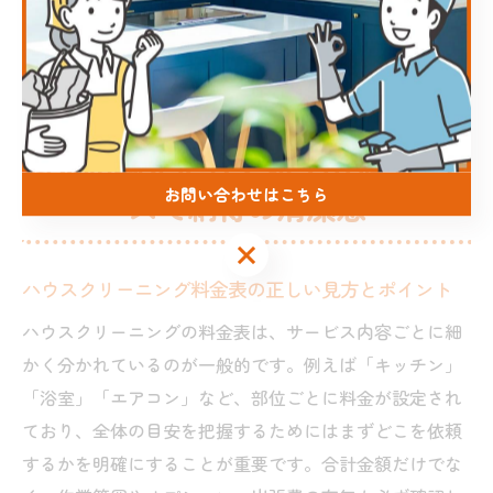
ェックリストを活用して、納得のいく業者選びを心がけ
ましょう。
料金相場を正しく知り出張サービ
お問い合わせはこちら
スで納得の清潔感
お問い合わせはこちら
ハウスクリーニング料金表の正しい見方とポイント
ハウスクリーニングの料金表は、サービス内容ごとに細
かく分かれているのが一般的です。例えば「キッチン」
「浴室」「エアコン」など、部位ごとに料金が設定され
ており、全体の目安を把握するためにはまずどこを依頼
するかを明確にすることが重要です。合計金額だけでな