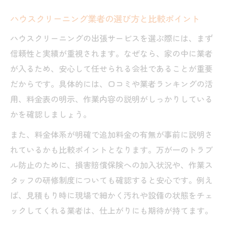
イミング
ハウスクリーニング業者の選び方と比較ポイント
快適な住まいを実現する賢いサービス選び
ハウスクリーニングの出張サービスを選ぶ際には、まず
ハウスクリーニング業者おすすめの活用法
信頼性と実績が重視されます。なぜなら、家の中に業者
を解説
が入るため、安心して任せられる会社であることが重要
部屋全体をプロに任せるハウスクリーニン
だからです。具体的には、口コミや業者ランキングの活
グ活用術
用、料金表の明示、作業内容の説明がしっかりしている
料金表を比較してコスパの良いサービスを
かを確認しましょう。
選ぶ方法
また、料金体系が明確で追加料金の有無が事前に説明さ
ハウスクリーニングで快適な入居前清掃を
れているかも比較ポイントとなります。万が一のトラブ
実現
ル防止のために、損害賠償保険への加入状況や、作業ス
ハウスクリーニング選びで失敗しないチェ
タッフの研修制度についても確認すると安心です。例え
ックポイント
ば、見積もり時に現場で細かく汚れや設備の状態をチェ
料金相場を正しく知り出張サービスで納得の清
ックしてくれる業者は、仕上がりにも期待が持てます。
潔感