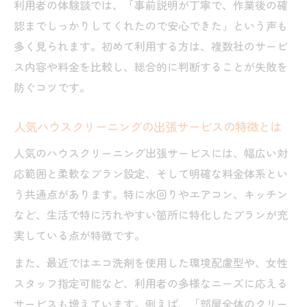
利用者の体験談では、「事前説明が丁寧で、作業後の確
ハウスクリーニング料金表の正しい見方と
認までしっかりしてくれたので安心できた」という声も
ポイント
多く見られます。初めて利用する方は、複数社のサービ
一軒家のハウスクリーニング料金相場を徹
ス内容や料金を比較し、総合的に判断することが失敗を
底解説
防ぐコツです。
ハウスクリーニング料金体制で見落としが
人気ハウスクリーニングの出張サービスの特徴とは
ちな点
業者別ハウスクリーニング料金の違いと選
人気のハウスクリーニング出張サービスには、幅広い対
び方
応範囲と柔軟なプラン設定、そして明確な料金体系とい
月1回利用時のハウスクリーニング相場を把
う共通点があります。特に水回りやエアコン、キッチン
握しよう
など、生活で特に汚れやすい箇所に特化したプランが充
実している点が特徴です。
業者比較で見えるハウスクリーニングの選び方
ランキングから分かるハウスクリーニング
また、最近ではエコ洗剤を使用した環境配慮型や、女性
業者の特徴
スタッフ指定可能など、利用者の多様なニーズに応える
サービスも増えています。例えば、「部屋全体のクリー
ハウスクリーニング業者比較の重要チェッ