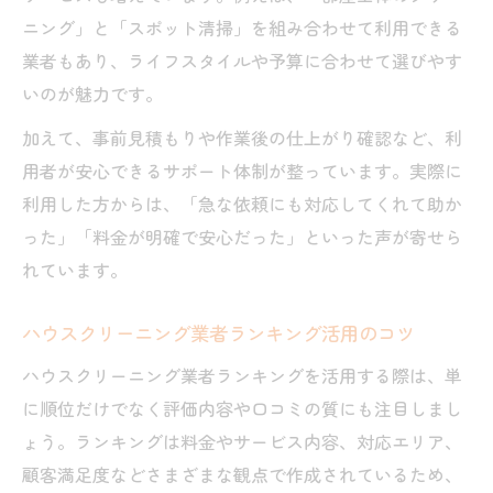
ニング」と「スポット清掃」を組み合わせて利用できる
クポイント
業者もあり、ライフスタイルや予算に合わせて選びやす
評判を参考にしたハウスクリーニング業者
いのが魅力です。
選びのコツ
出張サービスで信頼できるハウスクリーニ
加えて、事前見積もりや作業後の仕上がり確認など、利
ング業者
用者が安心できるサポート体制が整っています。実際に
利用した方からは、「急な依頼にも対応してくれて助か
ハウスクリーニング業者選定で重視すべき
った」「料金が明確で安心だった」といった声が寄せら
ポイント
れています。
住環境に合う出張クリーニングの魅力を解説
一軒家・マンション別ハウスクリーニング
ハウスクリーニング業者ランキング活用のコツ
の選び方
ハウスクリーニング業者ランキングを活用する際は、単
住環境に最適なハウスクリーニング利用の
に順位だけでなく評価内容や口コミの質にも注目しまし
ポイント
ょう。ランキングは料金やサービス内容、対応エリア、
ハウスクリーニングで入居前の清潔感を実
顧客満足度などさまざまな観点で作成されているため、
現する方法