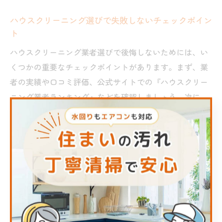
ハウスクリーニング選びで失敗しないチェックポイン
ト
ハウスクリーニング業者選びで後悔しないためには、い
くつかの重要なチェックポイントがあります。まず、業
者の実績や口コミ評価、公式サイトでの『ハウスクリー
ニング業者ランキング』などを確認しましょう。次に、
料金体系が明確か、追加料金が発生する条件が説明され
ているかを事前にしっかりチェックすることが大切で
す。
また、保険加入や損害補償の有無、作業スタッフの対応
力も安心利用のポイントとなります。特に初めて利用す
る方や高齢者の方は、見積もり時に作業内容を細かく質
問し、不安な点は事前にクリアにしておくと良いでしょ
う。万一のトラブルを未然に防ぐためにも、契約前のチ